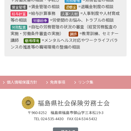
=賃金管理の相談
=退職金制度の相談
り
=給与計算事務
=人事制度や人材育成
等の相談
=労使間のお悩み、トラブルの相談
=自社の労務管理の状況の審査（経営労務監査の
実施・労働条件審査の実施）
=教育訓練、セミナー
講師
=メンタルヘルス対応やワークライフバラ
ンスの推進等の職場環境の整備の相談
個人情報保護方針
免責事項
リンク集
〒960-8252 福島県福島市御山字三本松19-3
TEL 024-535-4430 FAX 024-534-5432