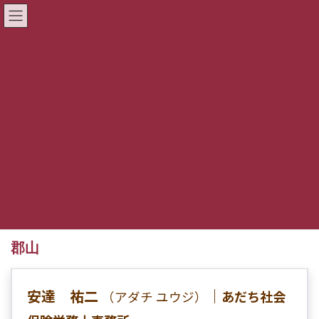
コ
ナ
ン
ビ
テ
ゲ
ン
ー
〒960-8252 福島県福島市御山字三本松19-3
ツ
シ
TEL 024-535-4430 FAX 024-534-5432
へ
ョ
アクセス
ス
ン
会員ページ
ログイン
キ
に
ッ
移
プ
動
会員
HOME
会員
郡山
郡山
安達 祐二
｜
あだち社会
（アダチ ユウジ）