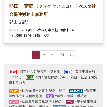
熊田 康宏
｜
ベスタ社
（クマダ ヤスヒロ）
会保険労務士事務所
郡山支部/
〒963-0201 郡山市大槻町字八担18番地の4
TEL 090-1374-0145 FAX
投
固
固
固
1
2
…
24
»
定
定
定
稿
ペ
ペ
ペ
の
ー
ー
ー
=特定社会保険労務士である
=電子申請を行
ジ
ジ
ジ
っている
=個人情報保護（SRP）認証の社会保険労
ペ
務士である
ー
=社会保険や労働保険の手続き
=就業規
則の作成や規程の整備
=年金の相談・手続き
ジ
=助成金制度の相談や手続き
=安全衛生管理
送
や労働災害の相談・手続き
=労務管理の相談