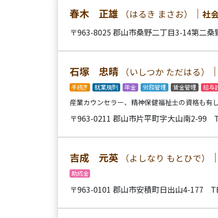
春木 正雄
｜
（はるき まさお）
社
〒963-8025 郡山市桑野二丁目3-14第
石塚 忠晴
（いしつか ただはる）
産業カウンセラー、精神保健福祉士の資格も有
〒963-0211 郡山市片平町字大山南2-99
吉成 元英
（よしなり もとひで）
〒963-0101 郡山市安積町日出山4-177
T