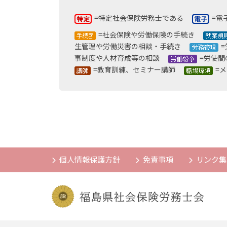
の
=特定社会保険労務士である
=電
=社会保険や労働保険の手続き
ペ
生管理や労働災害の相談・手続き
事制度や人材育成等の相談
=労使
ー
=教育訓練、セミナー講師
=
ジ
送
り
個人情報保護方針
免責事項
リンク集