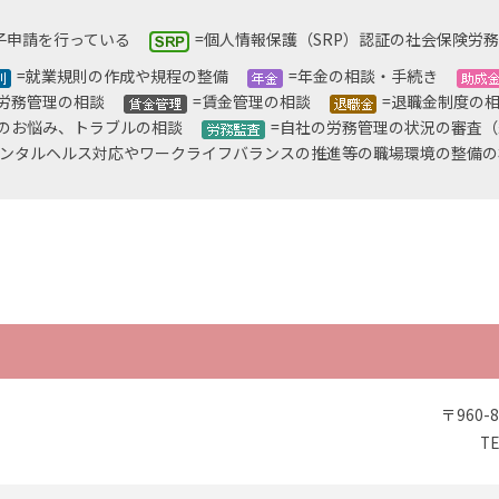
ペ
ペ
ペ
ペ
ペ
ー
ー
ー
ー
ー
子申請を行っている
=個人情報保護（SRP）認証の社会保険労
ジ
ジ
ジ
ジ
ジ
=就業規則の作成や規程の整備
=年金の相談・手続き
=労務管理の相談
=賃金管理の相談
=退職金制度
間のお悩み、トラブルの相談
=自社の労務管理の状況の審査
メンタルヘルス対応やワークライフバランスの推進等の職場環境の整備の
〒960
TE