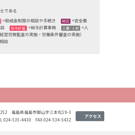
務士である
=助成金制度の相談や手続き
=安全衛
の相談
=給与計算事務
=人
（経営労務監査の実施・労働条件審査の実施）
相談
-8252 福島県福島市御山字三本松19-3
アクセス
L 024-535-4430 FAX 024-534-5432