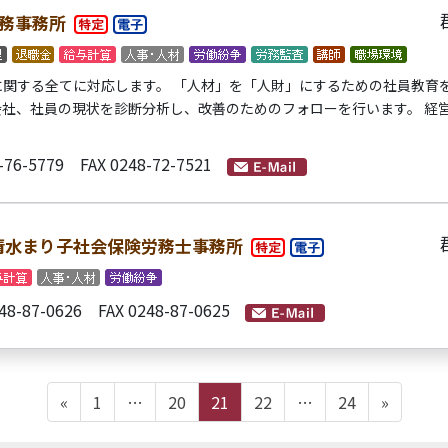
務事務所
関する全てに対応します。 「人材」を「人財」にするための社員教育を
社、社員の現状を診断分析し、改善のためのフォローを行います。 経
-76-5779 FAX 0248-72-7521
清水まり子社会保険労務士事務所
48-87-0626 FAX 0248-87-0625
固
固
固
固
固
«
1
…
20
21
22
…
24
»
定
定
定
定
定