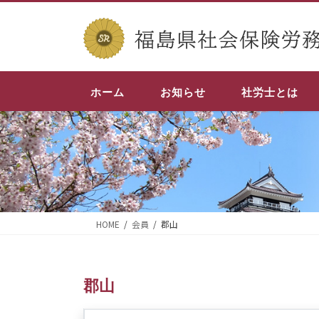
コ
ナ
ン
ビ
テ
ゲ
ン
ー
ツ
シ
ホーム
お知らせ
社労士とは
へ
ョ
ス
ン
キ
に
ッ
移
プ
動
HOME
会員
郡山
郡山