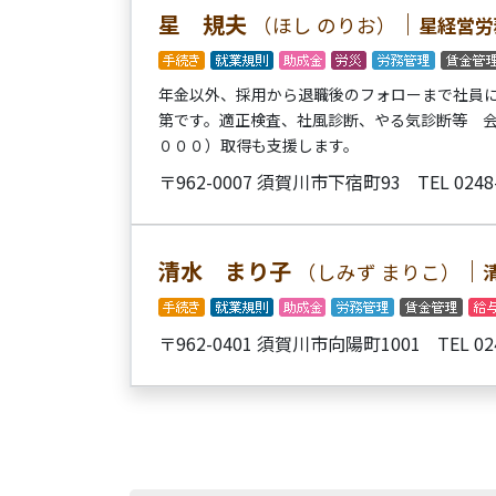
星 規夫
｜
（ほし のりお）
星経営労
年金以外、採用から退職後のフォローまで社員に
第です。適正検査、社風診断、やる気診断等 会
０００）取得も支援します。
〒962-0007 須賀川市下宿町93
TEL 0248
清水 まり子
｜
（しみず まりこ）
〒962-0401 須賀川市向陽町1001
TEL 02
投
稿