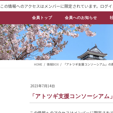
コ
ナ
この情報へのアクセスはメンバーに限定されています。ログイ
ン
ビ
テ
ゲ
会員トップ
会員へのお知らせ
ン
ー
ツ
シ
へ
ョ
ス
ン
キ
に
ッ
移
プ
動
HOME
情報BOX
「アトツギ支援コンソーシアム」の
2023年7月14日
「アトツギ支援コンソーシア
この情報へのアクセスはメンバーに限定され