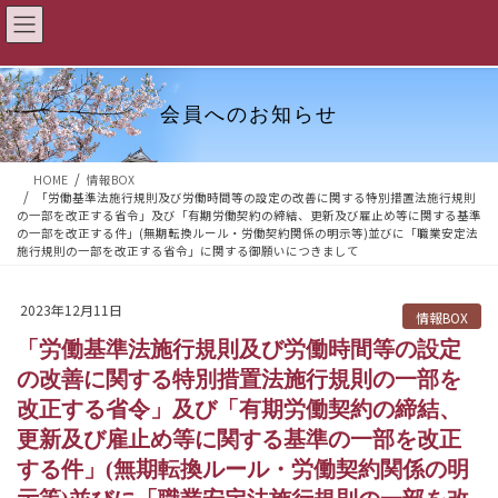
コ
ナ
この情報へのアクセスはメンバーに限定されています。ログインしてく
ン
ビ
ださい。
ログインページはこちら
テ
ゲ
ン
ー
ツ
シ
会員へのお知らせ
へ
ョ
ス
ン
HOME
情報BOX
キ
に
「労働基準法施行規則及び労働時間等の設定の改善に関する特別措置法施行規則
ッ
移
の一部を改正する省令」及び「有期労働契約の締結、更新及び雇止め等に関する基準
の一部を改正する件」(無期転換ルール・労働契約関係の明示等)並びに「職業安定法
プ
動
施行規則の一部を改正する省令」に関する御願いにつきまして
2023年12月11日
情報BOX
「労働基準法施行規則及び労働時間等の設定
の改善に関する特別措置法施行規則の一部を
改正する省令」及び「有期労働契約の締結、
更新及び雇止め等に関する基準の一部を改正
する件」(無期転換ルール・労働契約関係の明