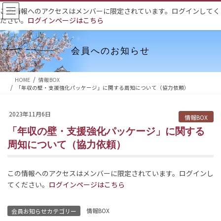
コ
ナ
この情報へのアクセスはメンバーに限定されています。ログインしてく
ン
ビ
ださい。
ログインページはこちら
テ
ゲ
ン
ー
ツ
シ
会員へのお知らせ
へ
ョ
ス
ン
HOME
情報BOX
キ
に
「年収の壁・支援強化パッケージ」に関する周知について（協力依頼）
ッ
移
プ
動
2023年11月6日
情報BOX
「年収の壁・支援強化パッケージ」に関する
周知について（協力依頼）
この情報へのアクセスはメンバーに限定されています。ログインし
てください。
ログインページはこちら
情報BOX
会員お知らせカテゴリー