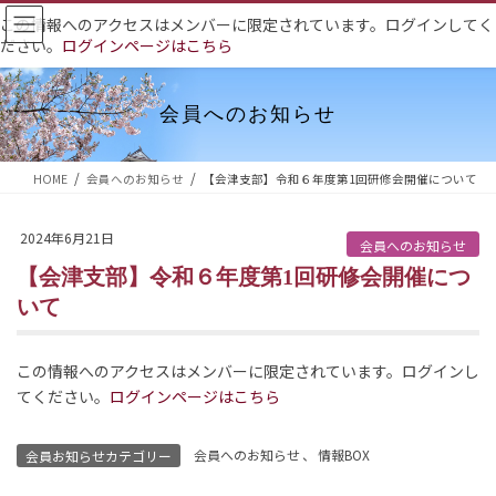
コ
ナ
この情報へのアクセスはメンバーに限定されています。ログインしてく
ン
ビ
ださい。
ログインページはこちら
テ
ゲ
ン
ー
ツ
シ
会員へのお知らせ
へ
ョ
ス
ン
HOME
会員へのお知らせ
【会津支部】令和６年度第1回研修会開催について
キ
に
ッ
移
2024年6月21日
プ
動
会員へのお知らせ
【会津支部】令和６年度第1回研修会開催につ
いて
この情報へのアクセスはメンバーに限定されています。ログインし
てください。
ログインページはこちら
会員へのお知らせ
、
情報BOX
会員お知らせカテゴリー