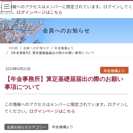
コ
ナ
この情報へのアクセスはメンバーに限定されています。ログインしてく
ン
ビ
ださい。
ログインページはこちら
テ
ゲ
ン
ー
ツ
シ
会員へのお知らせ
へ
ョ
ス
ン
HOME
会員へのお知らせ
年金機構より
キ
に
【年金事務所】算定基礎届届出の際のお願い事項について
ッ
移
プ
動
2024年6月21日
年金機構より
【年金事務所】算定基礎届届出の際のお願い
事項について
この情報へのアクセスはメンバーに限定されています。ログインし
てください。
ログインページはこちら
年金機構より
会員お知らせカテゴリー