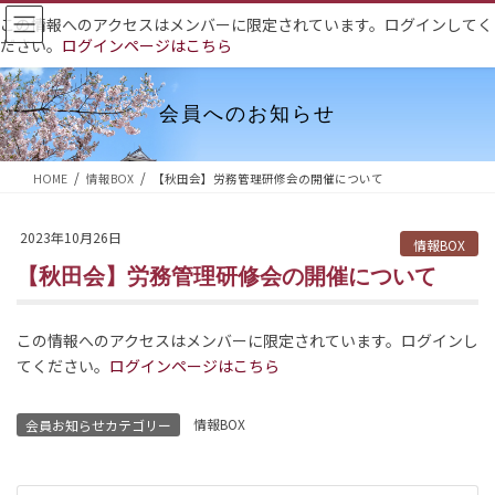
コ
ナ
この情報へのアクセスはメンバーに限定されています。ログインしてく
ン
ビ
ださい。
ログインページはこちら
テ
ゲ
ン
ー
ツ
シ
会員へのお知らせ
へ
ョ
ス
ン
HOME
情報BOX
【秋田会】労務管理研修会の開催について
キ
に
ッ
移
2023年10月26日
プ
動
情報BOX
【秋田会】労務管理研修会の開催について
この情報へのアクセスはメンバーに限定されています。ログインし
てください。
ログインページはこちら
情報BOX
会員お知らせカテゴリー