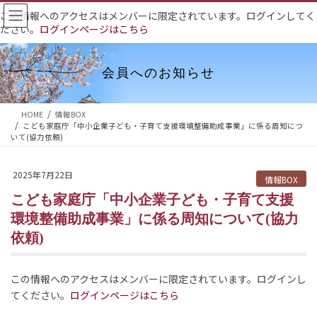
コ
ナ
この情報へのアクセスはメンバーに限定されています。ログインしてく
ン
ビ
ださい。
ログインページはこちら
テ
ゲ
ン
ー
ツ
シ
会員へのお知らせ
へ
ョ
ス
ン
HOME
情報BOX
キ
に
こども家庭庁「中小企業子ども・子育て支援環境整備助成事業」に係る周知につ
ッ
移
いて(協力依頼)
プ
動
2025年7月22日
情報BOX
こども家庭庁「中小企業子ども・子育て支援
環境整備助成事業」に係る周知について(協力
依頼)
この情報へのアクセスはメンバーに限定されています。ログインし
てください。
ログインページはこちら