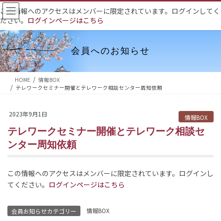
コ
ナ
この情報へのアクセスはメンバーに限定されています。ログインしてく
ン
ビ
ださい。
ログインページはこちら
テ
ゲ
ン
ー
ツ
シ
会員へのお知らせ
へ
ョ
ス
ン
HOME
情報BOX
キ
に
テレワークセミナー開催とテレワーク相談センター周知依頼
ッ
移
プ
動
2023年9月1日
情報BOX
テレワークセミナー開催とテレワーク相談セ
ンター周知依頼
この情報へのアクセスはメンバーに限定されています。ログインし
てください。
ログインページはこちら
情報BOX
会員お知らせカテゴリー