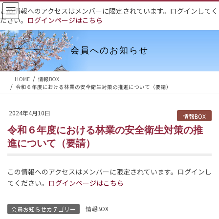
コ
ナ
この情報へのアクセスはメンバーに限定されています。ログインしてく
ン
ビ
ださい。
ログインページはこちら
テ
ゲ
ン
ー
ツ
シ
会員へのお知らせ
へ
ョ
ス
ン
HOME
情報BOX
キ
に
令和６年度における林業の安全衛生対策の推進について（要請）
ッ
移
プ
動
2024年4月10日
情報BOX
令和６年度における林業の安全衛生対策の推
進について（要請）
この情報へのアクセスはメンバーに限定されています。ログインし
てください。
ログインページはこちら
情報BOX
会員お知らせカテゴリー