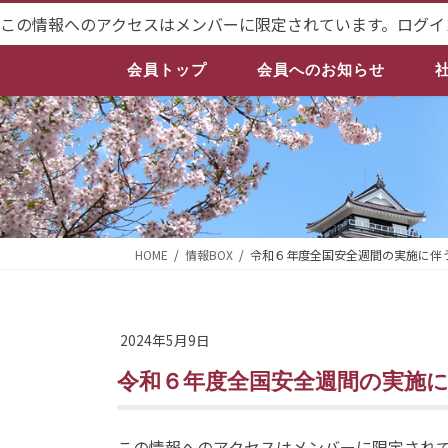
コ
ナ
この情報へのアクセスはメンバーに限定されています。ログイ
ン
ビ
テ
ゲ
会員トップ
会員へのお知らせ
ン
ー
ツ
シ
へ
ョ
ス
ン
キ
に
ッ
移
プ
動
HOME
情報BOX
令和６年度全国安全週間の実施に伴
2024年5月9日
令和６年度全国安全週間の実施
この情報へのアクセスはメンバーに限定され