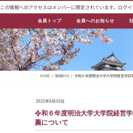
コ
ナ
この情報へのアクセスはメンバーに限定されています。ログイ
ン
ビ
テ
ゲ
会員トップ
会員へのお知らせ
ン
ー
ツ
シ
へ
ョ
ス
ン
キ
に
ッ
移
プ
動
HOME
情報BOX
令和６年度明治大学大学院経営学研
2023年6月30日
令和６年度明治大学大学院経営学研究科（経営労務プログラム）への推
薦について