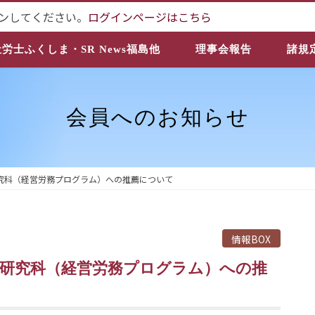
ンしてください。
ログインページはこちら
社労士ふくしま・SR News福島他
理事会報告
諸規
会員へのお知らせ
究科（経営労務プログラム）への推薦について
情報BOX