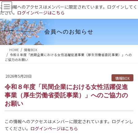
コ
ナ
この情報へのアクセスはメンバーに限定されています。ログインしてく
ン
ビ
ださい。
ログインページはこちら
テ
ゲ
ン
ー
ツ
シ
会員へのお知らせ
へ
ョ
ス
ン
HOME
情報BOX
キ
に
令和８年度「民間企業における女性活躍促進事業（厚生労働省委託事業）」への
ッ
移
ご協力のお願い
プ
動
2026年5月20日
情報BOX
令和８年度「民間企業における女性活躍促進
事業（厚生労働省委託事業）」へのご協力の
お願い
この情報へのアクセスはメンバーに限定されています。ログインし
てください。
ログインページはこちら