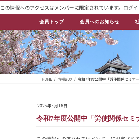
コ
ナ
この情報へのアクセスはメンバーに限定されています。ログイ
ン
ビ
テ
ゲ
会員トップ
会員へのお知らせ
ン
ー
ツ
シ
へ
ョ
ス
ン
キ
に
ッ
移
プ
動
HOME
情報BOX
令和7年度公開中「労使関係セミナ
2025年5月16日
令和7年度公開中「労使関係セ
この情報へのアクセスはメンバーに限定され