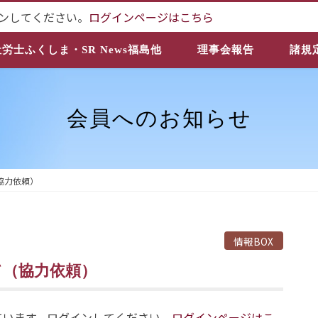
ンしてください。
ログインページはこちら
社労士ふくしま・SR News福島他
理事会報告
諸規
会員へのお知らせ
協力依頼）
情報BOX
て（協力依頼）
ています。ログインしてください。
ログインページはこ