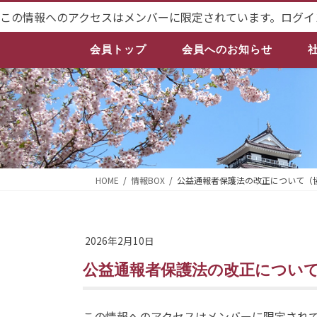
コ
ナ
この情報へのアクセスはメンバーに限定されています。ログイ
ン
ビ
テ
ゲ
会員トップ
会員へのお知らせ
ン
ー
ツ
シ
へ
ョ
ス
ン
キ
に
ッ
移
プ
動
HOME
情報BOX
公益通報者保護法の改正について（
2026年2月10日
公益通報者保護法の改正につい
この情報へのアクセスはメンバーに限定され