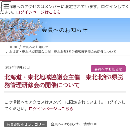
コ
ナ
この情報へのアクセスはメンバーに限定されています。ログインしてく
ン
ビ
ださい。
ログインページはこちら
テ
ゲ
ン
ー
ツ
シ
会員へのお知らせ
へ
ョ
ス
ン
HOME
会員へのお知らせ
キ
に
北海道・東北地域協議会主催 東北北部3県労務管理研修会の開催について
ッ
移
プ
動
2024年8月20日
会員へのお知らせ
北海道・東北地域協議会主催 東北北部3県労
務管理研修会の開催について
この情報へのアクセスはメンバーに限定されています。ログインし
てください。
ログインページはこちら
会員へのお知らせ
、
情報BOX
会員お知らせカテゴリー