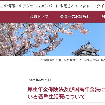
コ
ナ
この情報へのアクセスはメンバーに限定されています。ログイ
ン
ビ
テ
ゲ
会員トップ
会員へのお知らせ
ン
ー
ツ
シ
へ
ョ
ス
ン
キ
に
ッ
移
プ
動
HOME
情報BOX
厚生年金保険法及び国民年金法に基
2025年6月23日
厚生年金保険法及び国民年金法に基づく給付と損害賠償額との調整に用
いる基準生活費について