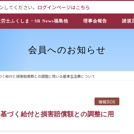
ンしてください。
ログインページはこちら
社労士ふくしま・SR News福島他
理事会報告
諸規
会員へのお知らせ
づく給付と損害賠償額との調整に用いる基準生活費について
情報BOX