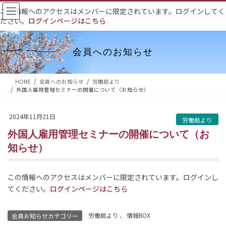
コ
ナ
この情報へのアクセスはメンバーに限定されています。ログインしてく
ン
ビ
ださい。
ログインページはこちら
テ
ゲ
ン
ー
ツ
シ
会員へのお知らせ
へ
ョ
ス
ン
HOME
会員へのお知らせ
労働局より
キ
に
外国人雇用管理セミナーの開催について（お知らせ）
ッ
移
プ
動
2024年11月21日
労働局より
外国人雇用管理セミナーの開催について（お
知らせ）
この情報へのアクセスはメンバーに限定されています。ログインし
てください。
ログインページはこちら
労働局より
、
情報BOX
会員お知らせカテゴリー