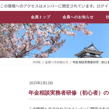
コ
ナ
この情報へのアクセスはメンバーに限定されています。ログイ
ン
ビ
テ
ゲ
会員トップ
会員へのお知らせ
ン
ー
ツ
シ
へ
ョ
ス
ン
キ
に
ッ
移
プ
動
HOME
会員へのお知らせ
年金相談実務者研修（初心
2023年1月12日
年金相談実務者研修（初心者）
この情報へのアクセスはメンバーに限定され