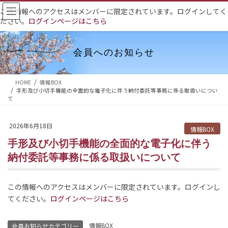
コ
ナ
この情報へのアクセスはメンバーに限定されています。ログインしてく
ン
ビ
ださい。
ログインページはこちら
テ
ゲ
ン
ー
ツ
シ
会員へのお知らせ
へ
ョ
ス
ン
HOME
情報BOX
キ
に
手形及び小切手機能の全面的な電子化に伴う納付委託等事務に係る取扱いについ
ッ
移
て
プ
動
2026年6月18日
情報BOX
手形及び小切手機能の全面的な電子化に伴う
納付委託等事務に係る取扱いについて
この情報へのアクセスはメンバーに限定されています。ログインし
てください。
ログインページはこちら
情報BOX
会員お知らせカテゴリー