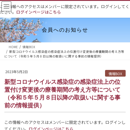
コ
ナ
この情報へのアクセスはメンバーに限定されています。ログインしてく
ン
ビ
ださい。
ログインページはこちら
テ
ゲ
ン
ー
ツ
シ
会員へのお知らせ
へ
ョ
ス
ン
HOME
情報BOX
キ
に
新型コロナウイルス感染症の感染症法上の位置付け変更後の療養期間の考え方等
ッ
移
について（令和５年５月８日以降の取扱いに関する事前の情報提供）
プ
動
2023年5月2日
情報BOX
新型コロナウイルス感染症の感染症法上の位
置付け変更後の療養期間の考え方等について
（令和５年５月８日以降の取扱いに関する事
前の情報提供）
この情報へのアクセスはメンバーに限定されています。ログインし
てください。
ログインページはこちら