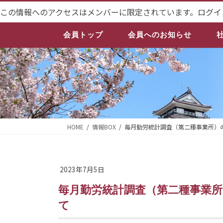
コ
ナ
この情報へのアクセスはメンバーに限定されています。ログイ
ン
ビ
テ
ゲ
会員トップ
会員へのお知らせ
ン
ー
ツ
シ
へ
ョ
ス
ン
キ
に
ッ
移
プ
動
HOME
情報BOX
毎月勤労統計調査（第二種事業所）
2023年7月5日
毎月勤労統計調査（第二種事業所）の事前調査への調査協力依頼につい
て