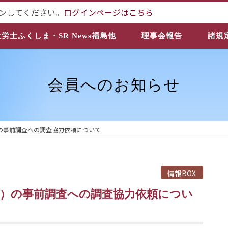
ンしてください。
ログインページはこちら
社労士ふくしま・SR News福島他
理事会報告
諸規
会員へのお知らせ
の事前調査への調査協力依頼について
情報BOX