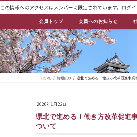
コ
ナ
この情報へのアクセスはメンバーに限定されています。ログイ
ン
ビ
テ
ゲ
会員トップ
会員へのお知らせ
ン
ー
ツ
シ
へ
ョ
ス
ン
キ
に
ッ
移
プ
動
HOME
情報BOX
県北で進める！働き方改革促進事業
2026年1月22日
県北で進める！働き方改革促進事業働き方改革 「成果報告会」の開催に
ついて