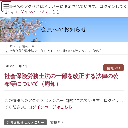
コ
ナ
この情報へのアクセスはメンバーに限定されています。ログインしてく
ン
ビ
ださい。
ログインページはこちら
テ
ゲ
ン
ー
ツ
シ
会員へのお知らせ
へ
ョ
ス
ン
HOME
情報BOX
キ
に
社会保険労務士法の一部を改正する法律の公布等について（周知）
ッ
移
プ
動
2025年6月27日
情報BOX
社会保険労務士法の一部を改正する法律の公
布等について（周知）
この情報へのアクセスはメンバーに限定されています。ログインし
てください。
ログインページはこちら
情報BOX
会員お知らせカテゴリー