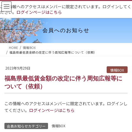
コ
ナ
この情報へのアクセスはメンバーに限定されています。ログインしてく
ン
ビ
ださい。
ログインページはこちら
テ
ゲ
ン
ー
ツ
シ
会員へのお知らせ
へ
ョ
ス
ン
HOME
情報BOX
キ
に
福島県最低賃金額の改定に伴う周知広報等について（依頼）
ッ
移
プ
動
2023年9月29日
情報BOX
福島県最低賃金額の改定に伴う周知広報等に
ついて（依頼）
この情報へのアクセスはメンバーに限定されています。ログインし
てください。
ログインページはこちら
情報BOX
会員お知らせカテゴリー