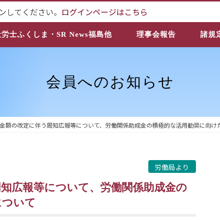
ンしてください。
ログインページはこちら
社労士ふくしま・SR News福島他
理事会報告
諸規
会員へのお知らせ
金額の改定に伴う周知広報等について、労働関係助成金の積極的な活用勧奨に向け
労働局より
について