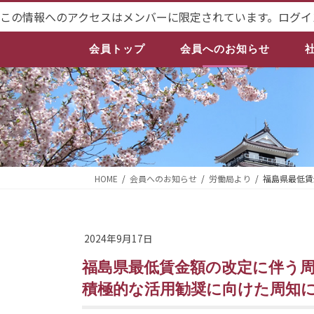
コ
ナ
この情報へのアクセスはメンバーに限定されています。ログイ
ン
ビ
テ
ゲ
会員トップ
会員へのお知らせ
ン
ー
ツ
シ
へ
ョ
ス
ン
キ
に
ッ
移
プ
動
HOME
会員へのお知らせ
労働局より
福島県最低賃
2024年9月17日
福島県最低賃金額の改定に伴う周知広報等について、労働関係助成金の
積極的な活用勧奨に向けた周知