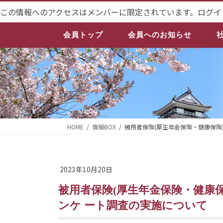
コ
ナ
この情報へのアクセスはメンバーに限定されています。ログイ
ン
ビ
テ
ゲ
会員トップ
会員へのお知らせ
ン
ー
ツ
シ
へ
ョ
ス
ン
キ
に
ッ
移
プ
動
HOME
情報BOX
被用者保険(厚生年金保険・健康保険
2023年10月20日
被用者保険(厚生年金保険・健康保険)の適用に向けた取組把握のためのア
ンケ ート調査の実施について