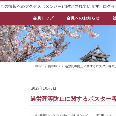
コ
ナ
この情報へのアクセスはメンバーに限定されています。ログイ
ン
ビ
テ
ゲ
会員トップ
会員へのお知らせ
ン
ー
ツ
シ
へ
ョ
ス
ン
キ
に
ッ
移
プ
動
HOME
情報BOX
過労死等防止に関するポスター等の
2025年10月3日
過労死等防止に関するポスター
この情報へのアクセスはメンバーに限定され