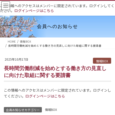
コ
ナ
この情報へのアクセスはメンバーに限定されています。ログインしてく
ン
ビ
ださい。
ログインページはこちら
テ
ゲ
ン
ー
ツ
シ
会員へのお知らせ
へ
ョ
ス
ン
HOME
情報BOX
キ
に
長時間労働削減を始めとする働き方の見直しに向けた取組に関する要請書
ッ
移
プ
動
2025年10月17日
情報BOX
長時間労働削減を始めとする働き方の見直し
に向けた取組に関する要請書
この情報へのアクセスはメンバーに限定されています。ログインし
てください。
ログインページはこちら
情報BOX
会員お知らせカテゴリー