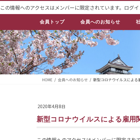
コ
ナ
この情報へのアクセスはメンバーに限定されています。ログイ
ン
ビ
テ
ゲ
会員トップ
会員へのお知らせ
ン
ー
ツ
シ
へ
ョ
ス
ン
キ
に
ッ
移
プ
動
HOME
会員へのお知らせ
新型コロナウイルスによる
2020年4月8日
新型コロナウイルスによる雇用
この情報へのアクセスはメンバーに限定され