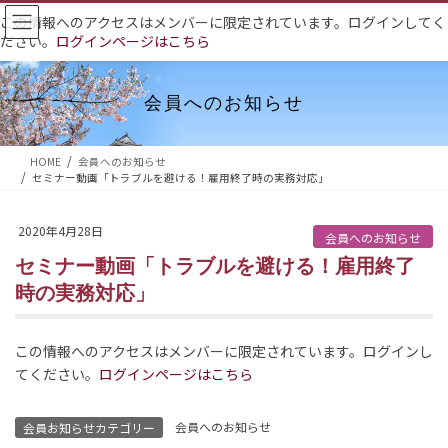
コ
ナ
この情報へのアクセスはメンバーに限定されています。ログインしてく
ン
ビ
ださい。
ログインページはこちら
テ
ゲ
ン
ー
ツ
シ
会員へのお知らせ
へ
ョ
ス
ン
HOME
会員へのお知らせ
キ
に
セミナー動画「トラブルを避ける！雇用終了時の実務対応」
ッ
移
プ
動
2020年4月28日
会員へのお知らせ
セミナー動画「トラブルを避ける！雇用終了
時の実務対応」
この情報へのアクセスはメンバーに限定されています。ログインし
てください。
ログインページはこちら
会員へのお知らせ
会員お知らせカテゴリー