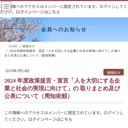
コ
ナ
この情報へのアクセスはメンバーに限定されています。ログインしてく
ン
ビ
ださい。
ログインページはこちら
テ
ゲ
ン
ー
ツ
シ
会員へのお知らせ
へ
ョ
ス
ン
HOME
情報BOX
キ
に
2024 年度政策提言・宣言「人を大切にする企業と社会の実現に向けて」の 取り
ッ
移
まとめ及び公表について（周知依頼）
プ
動
2025年3月14日
情報BOX
2024 年度政策提言・宣言「人を大切にする企
業と社会の実現に向けて」の 取りまとめ及び
公表について（周知依頼）
この情報へのアクセスはメンバーに限定されています。ログインし
てください。
ログインページはこちら