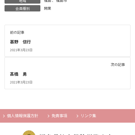
福島
、
福島市
地域
開業
会員種別
前の記事
甚野 信行
2021年3月23日
次の記事
髙橋 勇
2021年3月23日
個人情報保護方針
免責事項
リンク集