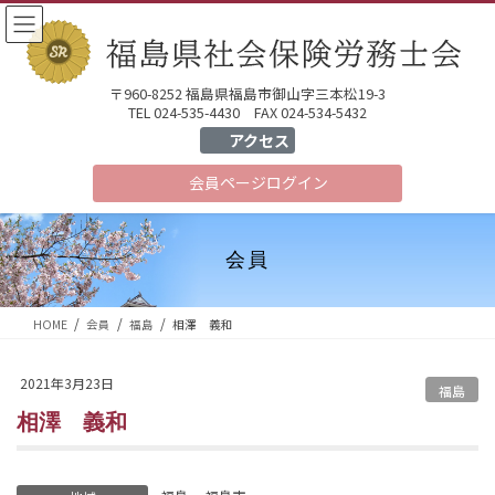
コ
ナ
ン
ビ
テ
ゲ
ン
ー
〒960-8252 福島県福島市御山字三本松19-3
ツ
シ
TEL 024-535-4430 FAX 024-534-5432
へ
ョ
アクセス
ス
ン
会員ページ
ログイン
キ
に
ッ
移
プ
動
会員
HOME
会員
福島
相澤 義和
2021年3月23日
福島
相澤 義和