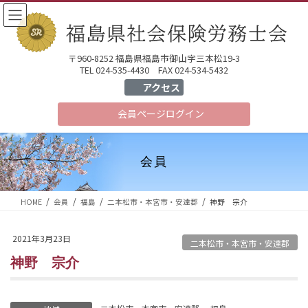
コ
ナ
ン
ビ
テ
ゲ
ン
ー
〒960-8252 福島県福島市御山字三本松19-3
ツ
シ
TEL 024-535-4430 FAX 024-534-5432
へ
ョ
アクセス
ス
ン
会員ページ
ログイン
キ
に
ッ
移
プ
動
会員
HOME
会員
福島
二本松市・本宮市・安達郡
神野 宗介
2021年3月23日
二本松市・本宮市・安達郡
神野 宗介