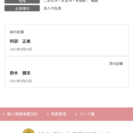
二本松市・本宮市・安達郡
、
福島
地域
法人の社員
会員種別
前の記事
阿部 正美
2021年3月23日
次の記事
鈴木 健夫
2021年3月23日
個人情報保護方針
免責事項
リンク集