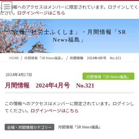
コ
ナ
この情報へのアクセスはメンバーに限定されています。ログインしてく
ン
ビ
ださい。
ログインページはこちら
テ
ゲ
ン
ー
ツ
シ
会報「社労士ふくしま」・月間情報「SR
へ
ョ
News福島」
ス
ン
キ
に
HOME
月間情報「SR News福島」
月間情報 2024年4月号 No.321
ッ
移
プ
動
2024年4月17日
月間情報「SR News福島」
月間情報 2024年4月号 No.321
この情報へのアクセスはメンバーに限定されています。ログインし
てください。
ログインページはこちら
月間情報「SR News福島」
会報・月間情報カテゴリー