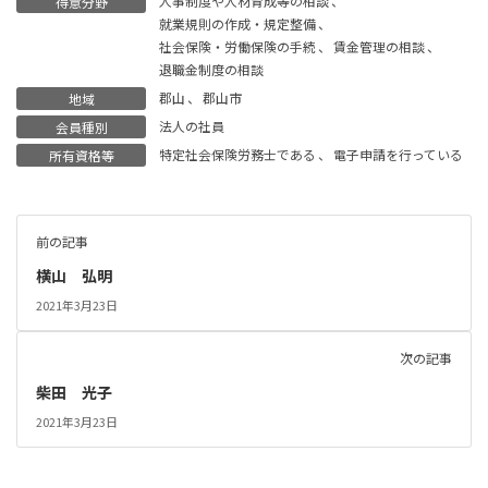
人事制度や人材育成等の相談
、
得意分野
就業規則の作成・規定整備
、
社会保険・労働保険の手続
、
賃金管理の相談
、
退職金制度の相談
郡山
、
郡山市
地域
法人の社員
会員種別
特定社会保険労務士である
、
電子申請を行っている
所有資格等
前の記事
横山 弘明
2021年3月23日
次の記事
柴田 光子
2021年3月23日