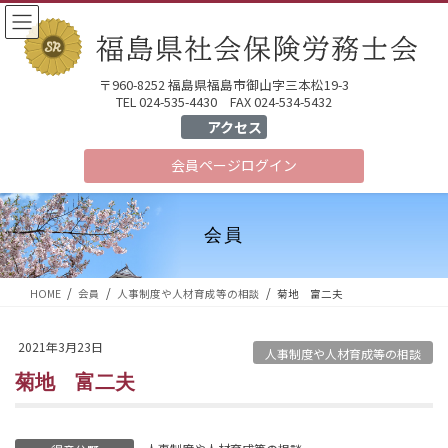
コ
ナ
ン
ビ
テ
ゲ
ン
ー
〒960-8252 福島県福島市御山字三本松19-3
ツ
シ
TEL 024-535-4430 FAX 024-534-5432
へ
ョ
アクセス
ス
ン
会員ページ
ログイン
キ
に
ッ
移
プ
動
会員
HOME
会員
人事制度や人材育成等の相談
菊地 富二夫
2021年3月23日
人事制度や人材育成等の相談
菊地 富二夫