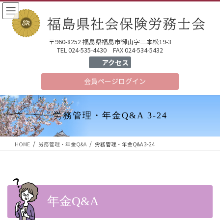
コ
ナ
ン
ビ
テ
ゲ
ン
ー
〒960-8252 福島県福島市御山字三本松19-3
ツ
シ
TEL 024-535-4430 FAX 024-534-5432
へ
ョ
アクセス
ス
ン
会員ページ
ログイン
キ
に
ッ
移
プ
動
労務管理・年金Q&A 3-24
HOME
労務管理・年金Q&A
労務管理・年金Q&A 3-24
年金Q&A