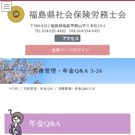
コ
ナ
ン
ビ
テ
ゲ
ン
ー
〒960-8252 福島県福島市御山字三本松19-3
ツ
シ
TEL 024-535-4430 FAX 024-534-5432
へ
ョ
アクセス
ス
ン
会員ページ
ログイン
キ
に
ッ
移
プ
動
労務管理・年金Q&A 3-26
HOME
労務管理・年金Q&A
労務管理・年金Q&A 3-26
年金Q&A